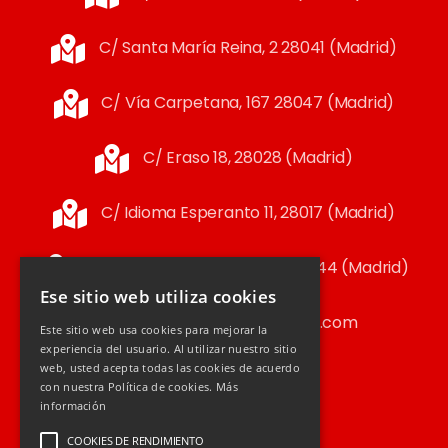
C/ Santa María Reina, 2 28041 (Madrid)
C/ Vía Carpetana, 167 28047 (Madrid)
C/ Eraso 18, 28028 (Madrid)
C/ Idioma Esperanto 11, 28017 (Madrid)
C/ Santa Teresa Jornet 2, 28044 (Madrid)
Ese sitio web utiliza cookies
merino@segurosyfincas.com
Este sitio web usa cookies para mejorar la
experiencia del usuario. Al utilizar nuestro sitio
web, usted acepta todas las cookies de acuerdo
91 259 97 96
con nuestra Política de cookies.
Más
información
COOKIES DE RENDIMIENTO